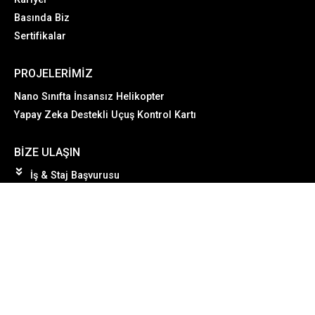
Basında Biz
Sertifikalar
PROJELERIMIZ
Nano Sınıfta İnsansız Helikopter
Yapay Zeka Destekli Uçuş Kontrol Kartı
BIZE ULAŞIN
İş & Staj Başvurusu
kariyer@uludogantech.com
Cube Incubation 2. Kat 10 Numaralı Ofis, İç Kapı No: 228,
Sanayi Mah. Teknopark Bulvarı No: 1/4C, Pendik /
İstanbul, PK 34906