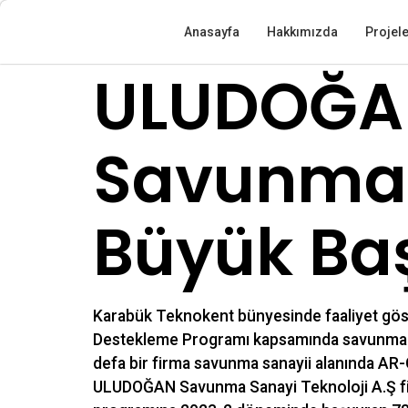
Anasayfa
Hakkımızda
Projel
ULUDOĞAN
Savunma 
Büyük Baş
Karabük Teknokent bünyesinde faaliyet gö
Destekleme Programı kapsamında savunma san
defa bir firma savunma sanayii alanında AR-
ULUDOĞAN Savunma Sanayi Teknoloji A.Ş fir