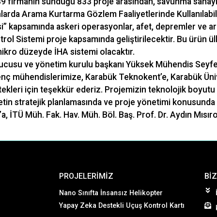
 firmanın sunduğu 833 proje arasından, savunma sanayi
lanlarda Arama Kurtarma Gözlem Faaliyetlerinde Kullanılab
esi” kapsamında askeri operasyonlar, afet, depremler ve a
rol Sistemi proje kapsamında geliştirilecektir. Bu ürün ül
 mikro düzeyde İHA sistemi olacaktır.
urucusu ve yönetim kurulu başkanı Yüksek Mühendis Sey
genç mühendislerimize, Karabük Teknokent’e, Karabük Üniv
ekleri için teşekkür ederiz. Projemizin teknolojik boyutu
etin stratejik planlamasında ve proje yönetimi konusund
a, İTÜ Müh. Fak. Hav. Müh. Böl. Baş. Prof. Dr. Aydın Mısıro
PROJELERIMIZ
BIZ
Nano Sınıfta İnsansız Helikopter
Yapay Zeka Destekli Uçuş Kontrol Kartı