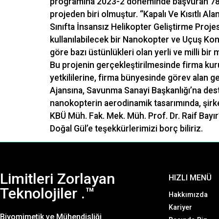
programına 2023-2 döneminde başvuran 789
projeden biri olmuştur. “Kapalı Ve Kısıtlı A
Sınıfta İnsansız Helikopter Geliştirme Proj
kullanılabilecek bir Nanokopter ve Uçuş Kont
göre bazı üstünlükleri olan yerli ve milli bir
Bu projenin gerçekleştirilmesinde firma k
yetkililerine, firma bünyesinde görev alan 
Ajansına, Savunma Sanayi Başkanlığı’na dest
nanokopterin aerodinamik tasarımında, şirk
KBÜ Müh. Fak. Mek. Müh. Prof. Dr. Raif Bayır’
Doğal Gül’e teşekkürlerimizi borç biliriz.
Limitleri Zorlayan
HIZLI MENÜ
Teknolojiler .™
Hakkımızda
Kariyer
Biyomimetik ve Mühendisliği