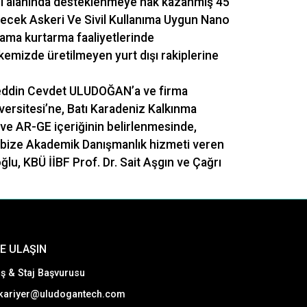
i alanında desteklenmeye hak kazanmış 45
ilecek Askeri Ve Sivil Kullanıma Uygun Nano
rama kurtarma faaliyetlerinde
kemizde üretilmeyen yurt dışı rakiplerine
feddin Cevdet ULUDOĞAN’a ve firma
ersitesi’ne, Batı Karadeniz Kalkınma
 ve AR-GE içeriğinin belirlenmesinde,
a bize Akademik Danışmanlık hizmeti veren
ğlu, KBÜ İİBF Prof. Dr. Sait Aşgın ve Çağrı
E ULAŞIN
İş & Staj Başvurusu
kariyer@uludogantech.com