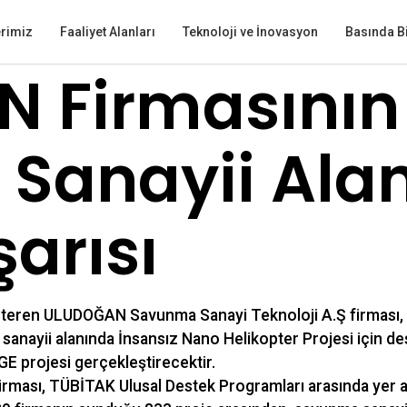
erimiz
Faaliyet Alanları
Teknoloji ve İnovasyon
Basında B
 Firmasının
Sanayii Ala
arısı
steren ULUDOĞAN Savunma Sanayi Teknoloji A.Ş firması,
ayii alanında İnsansız Nano Helikopter Projesi için dest
GE projesi gerçekleştirecektir.
ması, TÜBİTAK Ulusal Destek Programları arasında yer 